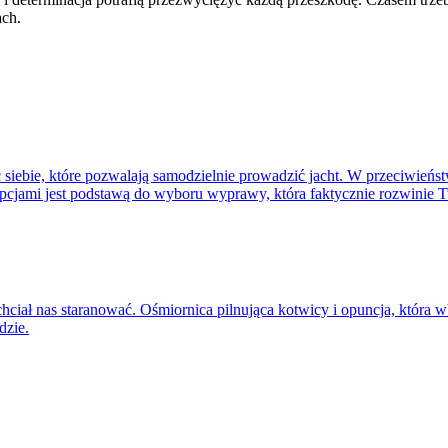
ach.
iebie, które pozwalają samodzielnie prowadzić jacht. W przeciwieństwi
pcjami jest podstawą do wyboru wyprawy, która faktycznie rozwinie T
 chciał nas staranować. Ośmiornica pilnująca kotwicy i opuncja, która w
dzie.