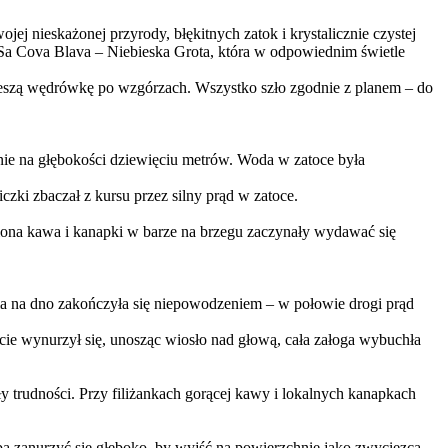
 nieskażonej przyrody, błękitnych zatok i krystalicznie czystej
 Sa Cova Blava – Niebieska Grota, która w odpowiednim świetle
pieszą wędrówkę po wzgórzach. Wszystko szło zgodnie z planem – do
nie na głębokości dziewięciu metrów. Woda w zatoce była
czki zbaczał z kursu przez silny prąd w zatoce.
iona kawa i kanapki w barze na brzegu zaczynały wydawać się
ścia na dno zakończyła się niepowodzeniem – w połowie drogi prąd
cie wynurzył się, unosząc wiosło nad głową, cała załoga wybuchła
 trudności. Przy filiżankach gorącej kawy i lokalnych kanapkach
ba zanurzyć się głęboko, by wyjść na powierzchnię jako zwycięzca –