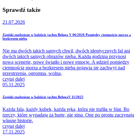
Sprawdź także
21.07.2026
Zapiski znalezione w bakiście jachtu Beluga V 06/2026 Pomiędzy ciemnością morza a
bezkresem nieba
Nie ma dwóch takich samych chwil, dwóch identycznych fal ani
dwóch takich samych obrazów nieba. Każda godzina przynosi
nową scenerię, nowe światło i nowe emocje. A gdzieś pomiędzy
ciemnością morza a bezkresem nieba pojawia się zachwyt nad
przestrzenią, ogromną, wolną.
czytaj dalej
05.11.2025
Zapiski znalezione w bakiście jachtu BelugaV 11/2025
Każda fala, każdy kubek, każda ręka, która nie trafiła w blat. Bo
rzeczy, które wypadają za burtę, nie giną. One po prostu zaczynają
własne historie.
czytaj dalej
17.11.2025