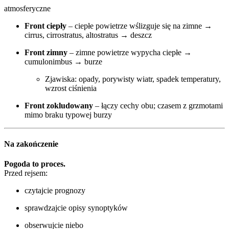
atmosferyczne
Front ciepły
– ciepłe powietrze wślizguje się na zimne →
cirrus, cirrostratus, altostratus → deszcz
Front zimny
– zimne powietrze wypycha ciepłe →
cumulonimbus → burze
Zjawiska: opady, porywisty wiatr, spadek temperatury,
wzrost ciśnienia
Front zokludowany
– łączy cechy obu; czasem z grzmotami
mimo braku typowej burzy
Na zakończenie
Pogoda to proces.
Przed rejsem:
czytajcie prognozy
sprawdzajcie opisy synoptyków
obserwujcie niebo