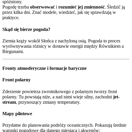
spóźniony.
Pogodę trzeba
obserwować
i
rozumieć jej zmienność
. Śledzić ją
przez kilka dni. Znać modele, wiedzieć, jak się sprawdzają w
praktyce.
Skąd się bierze pogoda?
Ziemia krąży wokół Słońca z nachyloną osią. Pogoda to proces
wyrównywania różnicy w dostawie energii między Równikiem a
Biegunami.
Fronty atmosferyczne i formacje baryczne
Front polarny
Zderzenie powietrza zwrotnikowego z polarnym tworzy front
polarny. Tu powstają niże, a nad nimi wieje silny, zachodni
jet-
stream
, przynoszący zmiany temperatury.
Mapy pilotowe
Przydatne do planowania podróży oceanicznych. Pokazują średnie
warunki pogodowe dla danego miesiąca i akwenów: