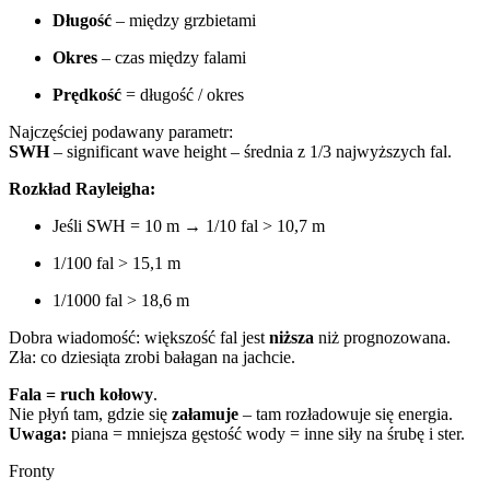
Długość
– między grzbietami
Okres
– czas między falami
Prędkość
= długość / okres
Najczęściej podawany parametr:
SWH
– significant wave height – średnia z 1/3 najwyższych fal.
Rozkład Rayleigha:
Jeśli SWH = 10 m → 1/10 fal > 10,7 m
1/100 fal > 15,1 m
1/1000 fal > 18,6 m
Dobra wiadomość: większość fal jest
niższa
niż prognozowana.
Zła: co dziesiąta zrobi bałagan na jachcie.
Fala = ruch kołowy
.
Nie płyń tam, gdzie się
załamuje
– tam rozładowuje się energia.
Uwaga:
piana = mniejsza gęstość wody = inne siły na śrubę i ster.
Fronty