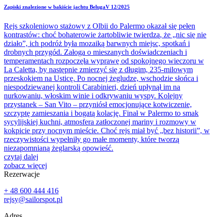
Zapiski znalezione w bakiście jachtu BelugaV 12/2025
Rejs szkoleniowo stażowy z Olbii do Palermo okazał się pełen
kontrastów: choć bohaterowie żartobliwie twierdzą, że „nic się nie
działo”, ich podróż była mozaiką barwnych miejsc, spotkań i
drobnych przygód. Załoga o mieszanych doświadczeniach i
temperamentach rozpoczęła wyprawę od spokojnego wieczoru w
La Caletta, by następnie zmierzyć się z długim, 235-milowym
przeskokiem na Usticę. Po nocnej żegludze, wschodzie słońca i
niespodziewanej kontroli Carabinieri, dzień upłynął im na
nurkowaniu, włoskim winie i odkrywaniu wyspy. Kolejny
przystanek – San Vito – przyniósł emocjonujące kotwiczenie,
szczyptę zamieszania i bogatą kolację. Finał w Palermo to smak
sycylijskiej kuchni, atmosfera zatłoczonej mariny i rozmowy w
kokpicie przy nocnym mieście. Choć rejs miał być „bez historii”, w
rzeczywistości wypełniły go małe momenty, które tworzą
niezapomnianą żeglarską opowieść.
czytaj dalej
zobacz więcej
Rezerwacje
+ 48 600 444 416‬
rejsy@sailorspot.pl
Adres