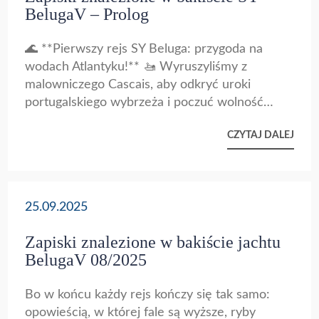
BelugaV – Prolog
🌊 **Pierwszy rejs SY Beluga: przygoda na
wodach Atlantyku!** 🚤 Wyruszyliśmy z
malowniczego Cascais, aby odkryć uroki
portugalskiego wybrzeża i poczuć wolność
żeglowania. Już pierwszego dnia delfiny
CZYTAJ DALEJ
towarzyszyły nam przy burcie, wprowadzając
magiczną atmosferę. Przystanek w Peniche
pozwolił nam zgłębić historię regionu podczas
wizyty w Muzeum Narodowym. Następnie
25.09.2025
odwiedziliśmy wyspę Berlengę – raj dla
miłośników natury, gdzie krystaliczne wody i
Zapiski znalezione w bakiście jachtu
unikalna fauna zapierały dech w piersiach. W
BelugaV 08/2025
Nazare podziwialiśmy wystawę o rekordowych
falach i zasmakowaliśmy lokalnych specjałów, z
Bo w końcu każdy rejs kończy się tak samo:
ośmiornicą w roli głównej. Każdy dzień był
opowieścią, w której fale są wyższe, ryby
pełen nowych doświadczeń, widoków i