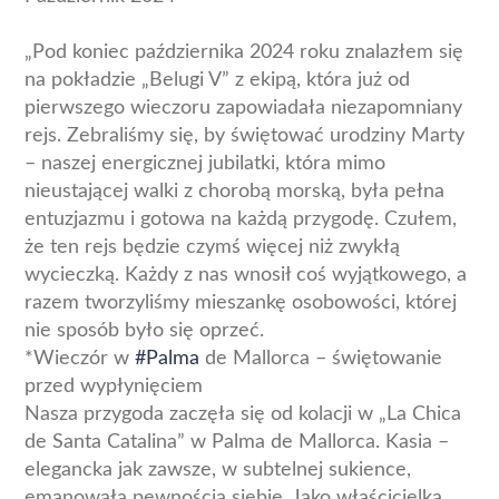
„Pod koniec października 2024 roku znalazłem się
na pokładzie „Belugi V” z ekipą, która już od
pierwszego wieczoru zapowiadała niezapomniany
rejs. Zebraliśmy się, by świętować urodziny Marty
– naszej energicznej jubilatki, która mimo
nieustającej walki z chorobą morską, była pełna
entuzjazmu i gotowa na każdą przygodę. Czułem,
że ten rejs będzie czymś więcej niż zwykłą
wycieczką. Każdy z nas wnosił coś wyjątkowego, a
razem tworzyliśmy mieszankę osobowości, której
nie sposób było się oprzeć.
*Wieczór w
#Palma
de Mallorca – świętowanie
przed wypłynięciem
Nasza przygoda zaczęła się od kolacji w „La Chica
de Santa Catalina” w Palma de Mallorca. Kasia –
elegancka jak zawsze, w subtelnej sukience,
emanowała pewnością siebie. Jako właścicielka