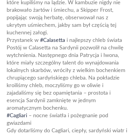
które kupiliśmy na lądzie. W kambuzie nigdy nie
brakowało żartów i śmiechu, a Skipper Frost,
popijając swoją herbatę, obserwował nas z
ukrytym uśmiechem, jakby sam był częścią tej
kuchennej załogi.
Przystanek w
#Calasetta
i najlepszy chleb świata
Postój w Calasetta na Sardynii pozwolił na chwilę
wytchnienia. Następnego dnia Patrycja i Iwona,
które miały szczególny talent do wynajdowania
lokalnych skarbów, wróciły z wielkim bochenkiem
chrupiącego sardyńskiego chleba. Na pokładzie
kroiliśmy chleb, moczyliśmy go w oliwie i
zajadaliśmy się bez opamiętania – prostota i
esencja Sardynii zamknięte w jednym
aromatycznym bochenku.
#Cagliari
– nocne światła i pożegnanie pod
gwiazdami
Gdy dotarliśmy do Cagliari, ciepły, sardyński wiatr i