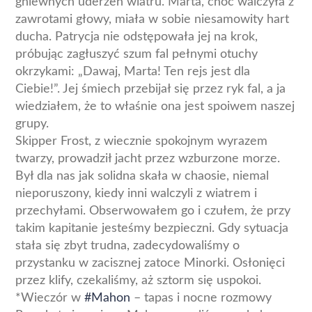
gniewnych uderzeń wiatru. Marta, choć walczyła z
zawrotami głowy, miała w sobie niesamowity hart
ducha. Patrycja nie odstępowała jej na krok,
próbując zagłuszyć szum fal pełnymi otuchy
okrzykami: „Dawaj, Marta! Ten rejs jest dla
Ciebie!”. Jej śmiech przebijał się przez ryk fal, a ja
wiedziałem, że to właśnie ona jest spoiwem naszej
grupy.
Skipper Frost, z wiecznie spokojnym wyrazem
twarzy, prowadził jacht przez wzburzone morze.
Był dla nas jak solidna skała w chaosie, niemal
nieporuszony, kiedy inni walczyli z wiatrem i
przechyłami. Obserwowałem go i czułem, że przy
takim kapitanie jesteśmy bezpieczni. Gdy sytuacja
stała się zbyt trudna, zadecydowaliśmy o
przystanku w zacisznej zatoce Minorki. Osłonięci
przez klify, czekaliśmy, aż sztorm się uspokoi.
*Wieczór w
#Mahon
– tapas i nocne rozmowy