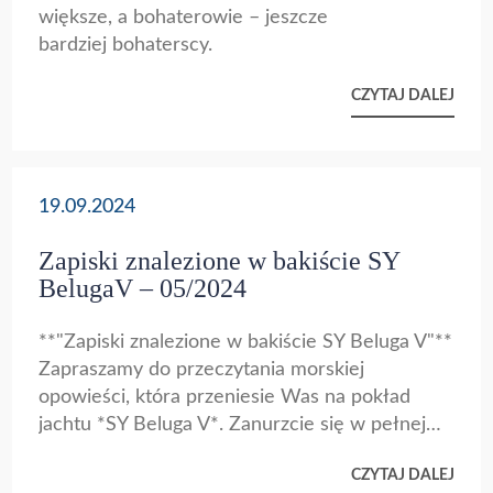
większe, a bohaterowie – jeszcze
morskiej przygody, zakończonej powrotem do
bardziej bohaterscy.
Cascais. Rejs *SY BelugaV* to podróż, która
zostaje w pamięci na długo! 💙⚓
CZYTAJ DALEJ
19.09.2024
Zapiski znalezione w bakiście SY
BelugaV – 05/2024
**"Zapiski znalezione w bakiście SY Beluga V"**
Zapraszamy do przeczytania morskiej
opowieści, która przeniesie Was na pokład
jachtu *SY Beluga V*. Zanurzcie się w pełnej
humoru relacji z żeglarskiej wyprawy, gdzie
CZYTAJ DALEJ
cisza na morzu przeplata się z