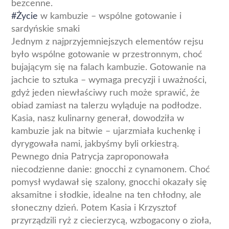
bezcenne.
#Życie
w kambuzie – wspólne gotowanie i
sardyńskie smaki
Jednym z najprzyjemniejszych elementów rejsu
było wspólne gotowanie w przestronnym, choć
bujającym się na falach kambuzie. Gotowanie na
jachcie to sztuka – wymaga precyzji i uważności,
gdyż jeden niewłaściwy ruch może sprawić, że
obiad zamiast na talerzu wyląduje na podłodze.
Kasia, nasz kulinarny generał, dowodziła w
kambuzie jak na bitwie – ujarzmiała kuchenkę i
dyrygowała nami, jakbyśmy byli orkiestrą.
Pewnego dnia Patrycja zaproponowała
niecodzienne danie: gnocchi z cynamonem. Choć
pomysł wydawał się szalony, gnocchi okazały się
aksamitne i słodkie, idealne na ten chłodny, ale
słoneczny dzień. Potem Kasia i Krzysztof
przyrządzili ryż z ciecierzycą, wzbogacony o zioła,