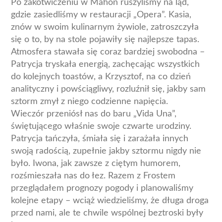
Po zakotwiczeniu w Mahon ruszyliśmy na ląd,
gdzie zasiedliśmy w restauracji „Opera”. Kasia,
znów w swoim kulinarnym żywiole, zatroszczyła
się o to, by na stole pojawiły się najlepsze tapas.
Atmosfera stawała się coraz bardziej swobodna –
Patrycja tryskała energią, zachęcając wszystkich
do kolejnych toastów, a Krzysztof, na co dzień
analityczny i powściągliwy, rozluźnił się, jakby sam
sztorm zmył z niego codzienne napięcia.
Wieczór przeniósł nas do baru „Vida Una”,
świętującego właśnie swoje czwarte urodziny.
Patrycja tańczyła, śmiała się i zarażała innych
swoją radością, zupełnie jakby sztormu nigdy nie
było. Iwona, jak zawsze z ciętym humorem,
rozśmieszała nas do łez. Razem z Frostem
przeglądałem prognozy pogody i planowaliśmy
kolejne etapy – wciąż wiedzieliśmy, że długa droga
przed nami, ale te chwile wspólnej beztroski były