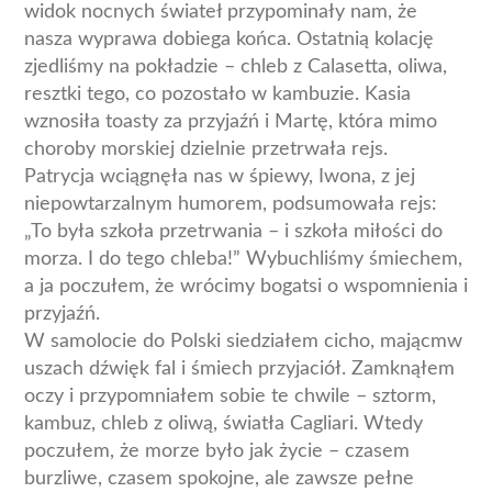
widok nocnych świateł przypominały nam, że
nasza wyprawa dobiega końca. Ostatnią kolację
zjedliśmy na pokładzie – chleb z Calasetta, oliwa,
resztki tego, co pozostało w kambuzie. Kasia
wznosiła toasty za przyjaźń i Martę, która mimo
choroby morskiej dzielnie przetrwała rejs.
Patrycja wciągnęła nas w śpiewy, Iwona, z jej
niepowtarzalnym humorem, podsumowała rejs:
„To była szkoła przetrwania – i szkoła miłości do
morza. I do tego chleba!” Wybuchliśmy śmiechem,
a ja poczułem, że wrócimy bogatsi o wspomnienia i
przyjaźń.
W samolocie do Polski siedziałem cicho, mającmw
uszach dźwięk fal i śmiech przyjaciół. Zamknąłem
oczy i przypomniałem sobie te chwile – sztorm,
kambuz, chleb z oliwą, światła Cagliari. Wtedy
poczułem, że morze było jak życie – czasem
burzliwe, czasem spokojne, ale zawsze pełne