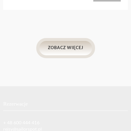
niespodziewanym zrywem Neptuna, a porty
witały załogę słonymi falami i jeszcze bardziej
słonymi cenami. Od leniwego poranka z
warczącym silnikiem, przez dzikie podmuchy
wiatru w żaglach, aż po smaki marynarskiej
uczty – każdy dzień przynosił nowe wyzwania i
radości. Dowiedz się, jak *Beluga V* poradziła
ZOBACZ WIĘCEJ
sobie z kaprysami morza, jakie tajemnice kryje
Marina del Este i jak załoga świętowała kolejne
morskie mile. To historia o wietrze, falach, a
przede wszystkim – o miłości do żeglarstwa.
Rezerwacje
+ 48 600 444 416‬
rejsy@sailorspot.pl