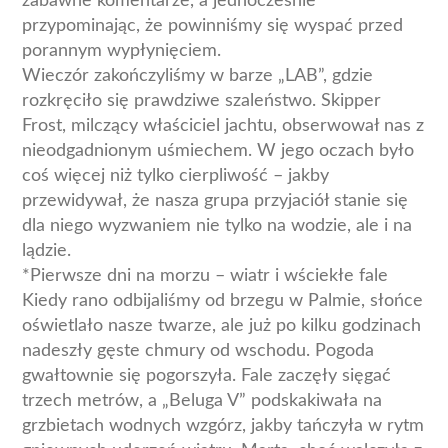
zabawne komentarze, a jednocześnie
przypominając, że powinniśmy się wyspać przed
porannym wypłynięciem.
Wieczór zakończyliśmy w barze „LAB”, gdzie
rozkręciło się prawdziwe szaleństwo. Skipper
Frost, milczący właściciel jachtu, obserwował nas z
nieodgadnionym uśmiechem. W jego oczach było
coś więcej niż tylko cierpliwość – jakby
przewidywał, że nasza grupa przyjaciół stanie się
dla niego wyzwaniem nie tylko na wodzie, ale i na
lądzie.
*Pierwsze dni na morzu – wiatr i wściekłe fale
Kiedy rano odbijaliśmy od brzegu w Palmie, słońce
oświetlało nasze twarze, ale już po kilku godzinach
nadeszły gęste chmury od wschodu. Pogoda
gwałtownie się pogorszyła. Fale zaczęły sięgać
trzech metrów, a „Beluga V” podskakiwała na
grzbietach wodnych wzgórz, jakby tańczyła w rytm