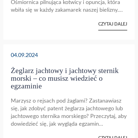
Ośmiornica pilnująca kotwicy i opuncja, która
będzie lekko. Śmiech, wyzwania i uroki życia
wbiła się w każdy zakamarek naszej bielizny.
pod żaglami – to codzienność, którą znajdziecie
Były naleśniki, piwo, tuńczyki i kąpiel w morzu
w naszej relacji. Czujecie wiatr we włosach i sól
CZYTAJ DALEJ
głębszym niż wszystkie rozmowy na pokładzie.
na ustach? Wskoczcie z nami na pokład i
odkryjcie smak prawdziwej żeglarskiej
przygody!
04.09.2024
Żeglarz jachtowy i jachtowy sternik
morski – co musisz wiedzieć o
egzaminie
Marzysz o rejsach pod żaglami? Zastanawiasz
się, jak zdobyć patent żeglarza jachtowego lub
jachtowego sternika morskiego? Przeczytaj, aby
dowiedzieć się, jak wygląda egzamin
teoretyczny i praktyczny, czego oczekiwać i jak