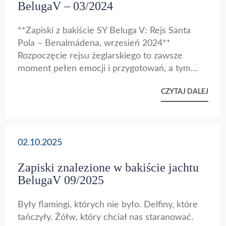
BelugaV – 03/2024
**Zapiski z bakiście SY Beluga V: Rejs Santa
Pola – Benalmádena, wrzesień 2024**
Rozpoczęcie rejsu żeglarskiego to zawsze
moment pełen emocji i przygotowań, a tym
razem załoga *SY Beluga V* nie mogła
CZYTAJ DALEJ
narzekać na nudę. W gwarnej marinie w Santa
Pola rozpoczęła się nasza wyprawa na 250 mil
morskich wzdłuż wybrzeża Hiszpanii. Od
inspekcji jachtu i zakupów prowiantu, przez
02.10.2025
wieczorne degustacje tapas, aż po szkolenia
bezpieczeństwa na pokładzie – wszystko
Zapiski znalezione w bakiście jachtu
zapowiadało tydzień pełen przygód. Pierwsze
BelugaV 09/2025
mile za nami – kurs na Kartagenę przy
łagodnym wietrze i spokojnym rytmie fal.
Były flamingi, których nie było. Delfiny, które
Zaczęło się leniwie, ale jak to na morzu,
tańczyły. Żółw, który chciał nas staranować.
warunki szybko przypomniały, że nie zawsze