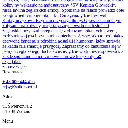
kolizyjny wskazuje na majestatyczny *SV Kapitan Głowacki*,
rusza lawina żeglarskich emocji. Spotkanie na falach prowadzi obie
załogi w jednym kierunku – ku Cartagena, gdzie Festiwal
Kartagińczyków i Rzymian przyciąga tłumy. Opowieść o nocnym
kołysaniu na kotwicy, majestatycznych wschodach słońca i
żeglarskiej przyjaźni przeplata się z obrazami lokalnych tawern,
rozbrzmiewających szantami i śmiechem. A wszystko to pod biało-
czerwoną banderą, z odrobiną nostalgii i humorem, który sprawia,
że każda fala smakuje przygodą. Zapraszamy do zanurzenia się w
pełnym żeglarskiego ducha świecie, gdzie wiatr niesie opowieści, a
każde spotkanie na morzu otwiera nowe horyzonty! 🌊
czytaj dalej
zobacz więcej
Rezerwacje
+ 48 600 444 416‬
rejsy@sailorspot.pl
Adres
ul. Świerkowa 2
84-208 Warzno
Menu