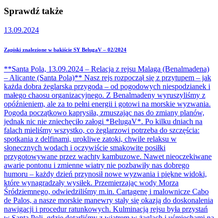
Sprawdź także
13.09.2024
Zapiski znalezione w bakiście SY BelugaV – 02/2024
**Santa Pola, 13.09.2024 – Relacja z rejsu Malaga (Benalmadena)
– Alicante (Santa Pola)** Nasz rejs rozpoczął się z przytupem – jak
każda dobra żeglarska przygoda – od pogodowych niespodzianek i
małego chaosu organizacyjnego. Z Benalmadeny wyruszyliśmy z
opóźnieniem, ale za to pełni energii i gotowi na morskie wyzwania.
Pogoda początkowo kaprysiła, zmuszając nas do zmiany planów,
jednak nic nie zniechęciło załogi *BelugaV*. Po kilku dniach na
falach mieliśmy wszystko, co żeglarzowi potrzeba do szczęścia:
spotkania z delfinami, urokliwe zatoki, chwile relaksu w
słonecznych wodach i oczywiście smakowite posiłki
przygotowywane przez wachty kambuzowe. Nawet nieoczekiwane
awarie pontonu i zmienne wiatry nie pozbawiły nas dobrego
humoru – każdy dzień przynosił nowe wyzwania i piękne widoki,
które wynagradzały wysiłek. Przemierzając wody Morza
Śródziemnego, odwiedziliśmy m.in. Cartagenę i malownicze Cabo
de Palos, a nasze morskie manewry stały się okazją do doskonalenia
nawigacji i procedur ratunkowych. Kulminacją rejsu była przystań
w Santa Poli, gdzie dotarliśmy z wiatrem w żaglach i uśmiechami na