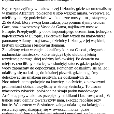
Rejs rozpoczęliśmy w malowniczej Lizbonie, gdzie zacumowaliśmy
w marinie Alcantara, położonej u stóp wzgórz miasta. Wypływając,
mieliśmy okazję podziwiać dwa ikoniczne mosty – majestatyczny
25 de Abril, który swoją konstrukcją przypomina słynny Golden
Gate, oraz nowoczesny Vasco da Gama, najdłuższy most w
Europie. Przepłynęliśmy obok imponującego oceanarium, jednego z
największych w Europie, i skierowaliśmy wzrok na malowniczą
panoramę Alfamy – najstarszej dzielnicy Lizbony, z jej wąskimi,
krętymi uliczkami i bielonymi domami.
Złapaliśmy wiatr w żagle i obraliśmy kurs na Cascais, eleganckie
nadmorskie miasteczko, które niegdyś było ulubioną letnią
rezydencją portugalskiej rodziny królewskiej. Po dotarciu na
miejsce, rzuciliśmy kotwicę w osłoniętej zatoce, gdzie spokojne
wody zapraszały do odpoczynku. Pontonem dostaliśmy się na ląd i
udaliśmy się na kolację do lokalnej pizzerii, gdzie mogliśmy
delektować się smakiem prostych, ale doskonałych dań.
Noc minęła nam spokojnie na kotwicy, a o świcie, z pierwszymi
promieniami słońca, ruszyliśmy w stronę Sesimbry. To urocze
miasteczko rybackie, położone na skraju parku narodowego
Arrábida, przywitało nas przepięknymi klifami i lazurową wodą. W
trakcie rejsu delfiny towarzyszyły nam, skacząc radośnie przy
burcie. Wieczorem w Sesimbrze, załoga udała się na kolację do
restauracji specjalizującej się w owocach morza, gdzie
rozkoszowaliśmy się świeżymi rybami i muszlami, wyłowionymi