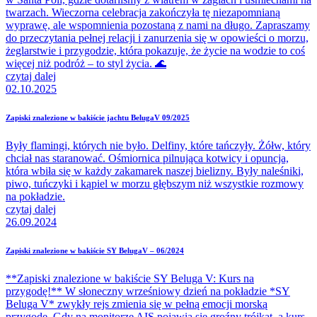
twarzach. Wieczorna celebracja zakończyła tę niezapomnianą
wyprawę, ale wspomnienia pozostaną z nami na długo. Zapraszamy
do przeczytania pełnej relacji i zanurzenia się w opowieści o morzu,
żeglarstwie i przygodzie, która pokazuje, że życie na wodzie to coś
więcej niż podróż – to styl życia. 🌊
czytaj dalej
02.10.2025
Zapiski znalezione w bakiście jachtu BelugaV 09/2025
Były flamingi, których nie było. Delfiny, które tańczyły. Żółw, który
chciał nas staranować. Ośmiornica pilnująca kotwicy i opuncja,
która wbiła się w każdy zakamarek naszej bielizny. Były naleśniki,
piwo, tuńczyki i kąpiel w morzu głębszym niż wszystkie rozmowy
na pokładzie.
czytaj dalej
26.09.2024
Zapiski znalezione w bakiście SY BelugaV – 06/2024
**Zapiski znalezione w bakiście SY Beluga V: Kurs na
przygodę!** W słoneczny wrześniowy dzień na pokładzie *SY
Beluga V* zwykły rejs zmienia się w pełną emocji morską
przygodę. Gdy na monitorze AIS pojawia się groźny trójkąt, a kurs