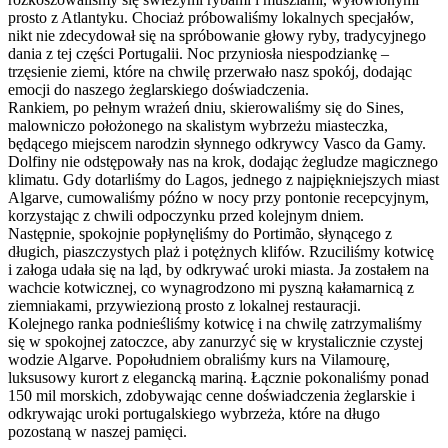
prosto z Atlantyku. Chociaż próbowaliśmy lokalnych specjałów,
nikt nie zdecydował się na spróbowanie głowy ryby, tradycyjnego
dania z tej części Portugalii. Noc przyniosła niespodziankę –
trzęsienie ziemi, które na chwilę przerwało nasz spokój, dodając
emocji do naszego żeglarskiego doświadczenia.
Rankiem, po pełnym wrażeń dniu, skierowaliśmy się do Sines,
malowniczo położonego na skalistym wybrzeżu miasteczka,
będącego miejscem narodzin słynnego odkrywcy Vasco da Gamy.
Dolfiny nie odstępowały nas na krok, dodając żegludze magicznego
klimatu. Gdy dotarliśmy do Lagos, jednego z najpiękniejszych miast
Algarve, cumowaliśmy późno w nocy przy pontonie recepcyjnym,
korzystając z chwili odpoczynku przed kolejnym dniem.
Następnie, spokojnie popłynęliśmy do Portimão, słynącego z
długich, piaszczystych plaż i potężnych klifów. Rzuciliśmy kotwicę
i załoga udała się na ląd, by odkrywać uroki miasta. Ja zostałem na
wachcie kotwicznej, co wynagrodzono mi pyszną kałamarnicą z
ziemniakami, przywiezioną prosto z lokalnej restauracji.
Kolejnego ranka podnieśliśmy kotwicę i na chwilę zatrzymaliśmy
się w spokojnej zatoczce, aby zanurzyć się w krystalicznie czystej
wodzie Algarve. Popołudniem obraliśmy kurs na Vilamourę,
luksusowy kurort z elegancką mariną. Łącznie pokonaliśmy ponad
150 mil morskich, zdobywając cenne doświadczenia żeglarskie i
odkrywając uroki portugalskiego wybrzeża, które na długo
pozostaną w naszej pamięci.