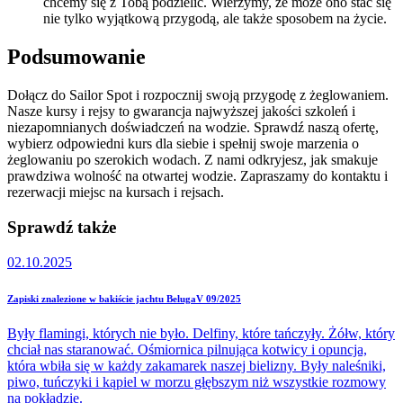
chcemy się z Tobą podzielić. Wierzymy, że może ono stać się
nie tylko wyjątkową przygodą, ale także sposobem na życie.
Podsumowanie
Dołącz do Sailor Spot i rozpocznij swoją przygodę z żeglowaniem.
Nasze kursy i rejsy to gwarancja najwyższej jakości szkoleń i
niezapomnianych doświadczeń na wodzie. Sprawdź naszą ofertę,
wybierz odpowiedni kurs dla siebie i spełnij swoje marzenia o
żeglowaniu po szerokich wodach. Z nami odkryjesz, jak smakuje
prawdziwa wolność na otwartej wodzie. Zapraszamy do kontaktu i
rezerwacji miejsc na kursach i rejsach.
Sprawdź także
02.10.2025
Zapiski znalezione w bakiście jachtu BelugaV 09/2025
Były flamingi, których nie było. Delfiny, które tańczyły. Żółw, który
chciał nas staranować. Ośmiornica pilnująca kotwicy i opuncja,
która wbiła się w każdy zakamarek naszej bielizny. Były naleśniki,
piwo, tuńczyki i kąpiel w morzu głębszym niż wszystkie rozmowy
na pokładzie.