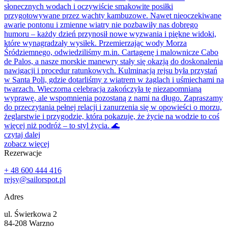
słonecznych wodach i oczywiście smakowite posiłki
przygotowywane przez wachty kambuzowe. Nawet nieoczekiwane
awarie pontonu i zmienne wiatry nie pozbawiły nas dobrego
humoru – każdy dzień przynosił nowe wyzwania i piękne widoki,
które wynagradzały wysiłek. Przemierzając wody Morza
Śródziemnego, odwiedziliśmy m.in. Cartagenę i malownicze Cabo
de Palos, a nasze morskie manewry stały się okazją do doskonalenia
nawigacji i procedur ratunkowych. Kulminacją rejsu była przystań
w Santa Poli, gdzie dotarliśmy z wiatrem w żaglach i uśmiechami na
twarzach. Wieczorna celebracja zakończyła tę niezapomnianą
wyprawę, ale wspomnienia pozostaną z nami na długo. Zapraszamy
do przeczytania pełnej relacji i zanurzenia się w opowieści o morzu,
żeglarstwie i przygodzie, która pokazuje, że życie na wodzie to coś
więcej niż podróż – to styl życia. 🌊
czytaj dalej
zobacz więcej
Rezerwacje
+ 48 600 444 416‬
rejsy@sailorspot.pl
Adres
ul. Świerkowa 2
84-208 Warzno