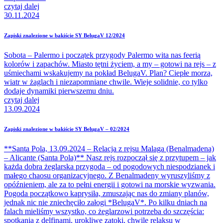
czytaj dalej
30.11.2024
Zapiski znalezione w bakiście SY BelugaV 12/2024
Sobota – Palermo i początek przygody Palermo wita nas feerią
kolorów i zapachów. Miasto tętni życiem, a my – gotowi na rejs – z
uśmiechami wskakujemy na pokład BelugaV. Plan? Ciepłe morza,
wiatr w żaglach i niezapomniane chwile. Wieje solidnie, co tylko
dodaje dynamiki pierwszemu dniu.
czytaj dalej
13.09.2024
Zapiski znalezione w bakiście SY BelugaV – 02/2024
**Santa Pola, 13.09.2024 – Relacja z rejsu Malaga (Benalmadena)
– Alicante (Santa Pola)** Nasz rejs rozpoczął się z przytupem – jak
każda dobra żeglarska przygoda – od pogodowych niespodzianek i
małego chaosu organizacyjnego. Z Benalmadeny wyruszyliśmy z
opóźnieniem, ale za to pełni energii i gotowi na morskie wyzwania.
Pogoda początkowo kaprysiła, zmuszając nas do zmiany planów,
jednak nic nie zniechęciło załogi *BelugaV*. Po kilku dniach na
falach mieliśmy wszystko, co żeglarzowi potrzeba do szczęścia:
spotkania z delfinami, urokliwe zatoki, chwile relaksu w