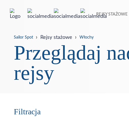
REJSY STAŻOWE
Rejsy stażowe
Sailor Spot
Włochy
Przeglądaj 
rejsy
Filtracja