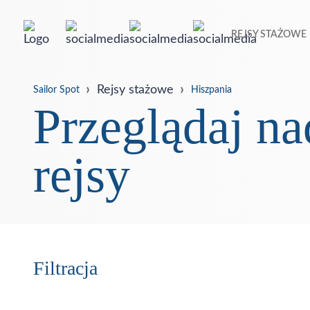
REJSY STAŻOWE
Rejsy stażowe
Sailor Spot
Hiszpania
Przeglądaj 
rejsy
Filtracja