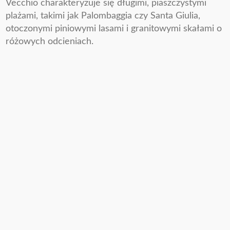
Vecchio charakteryzuje się długimi, piaszczystymi
plażami, takimi jak Palombaggia czy Santa Giulia,
otoczonymi piniowymi lasami i granitowymi skałami o
różowych odcieniach.
Około
35 mil
morskich