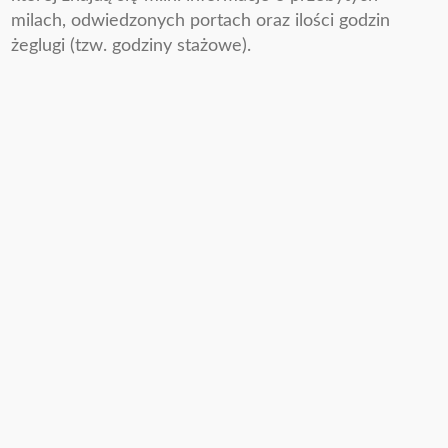
milach, odwiedzonych portach oraz ilości godzin
żeglugi (tzw. godziny stażowe).
Przejdź do vademecum uczestnika rejsu
Przejdź do regulaminu rejsów
Przejdź do opisu jachtu