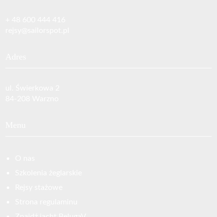
+ 48 600 444 416‬
rejsy@sailorspot.pl
Adres
ul. Świerkowa 2
84-208 Warzno
Menu
O nas
Szkolenia żeglarskie
Rejsy stażowe
Strona regulaminu
Znajdź jacht BelugaV