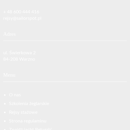
+ 48 600 444 416‬
rejsy@sailorspot.pl
Adres
ul. Świerkowa 2
84-208 Warzno
Menu
O nas
Szkolenia żeglarskie
Rejsy stażowe
Strona regulaminu
Znajdź jacht BelugaV